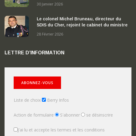
Nérondes
30 Janvier 2026
Le colonel Michel Bruneau, directeur du
SDIS du Cher, rejoint le cabinet du ministre
de l’Intérieur
28 Février 2026
LETTRE D’INFORMATION
Liste de choix
Berry Infos
Action de formulaire
S'abonner
se désinscrire
J'ai lu et accepte les termes et les conditions