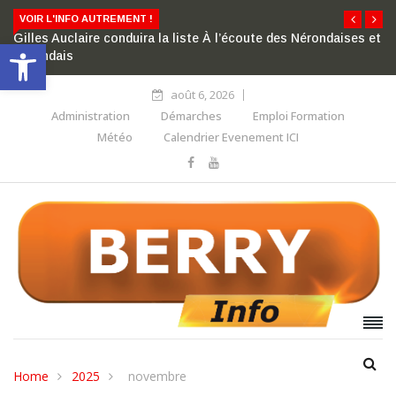
VOIR L'INFO AUTREMENT !
Gilles Auclaire conduira la liste À l’écoute des Nérondaises et
Ouvrir la barre d’outils
Nérondais
août 6, 2026
Administration
Démarches
Emploi Formation
Météo
Calendrier Evenement ICI
Home
2025
novembre