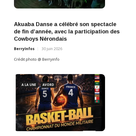
Akuaba Danse a célébré son spectacle
Néro
de fin d’année, avec la participation des
édit
Cowboys Nérondais
BerryI
BerryInfos
30 juin 2026
Crédit 
Crédit photo @ Berryinfo
A L
e
Des 
A LA UNE
AVORD
San
BerryI
Crédit 
A L