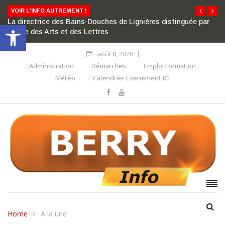
VOIR L'INFO AUTREMENT !
La directrice des Bains-Douches de Lignières distinguée par
Ouvrir la barre d’outils
l’ordre des Arts et des Lettres
août 8, 2026
Administration
Démarches
Emploi Formation
Météo
Calendrier Evenement ICI
Home
A la une