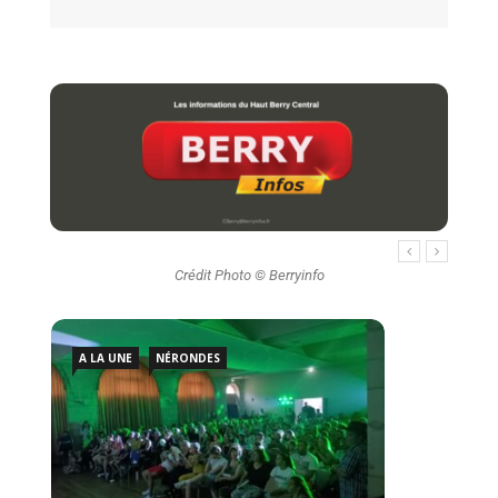
Crédit Photo © Berryinfo
A LA UNE
NÉRONDES
A L