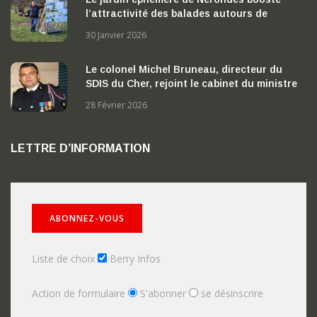
l’attractivité des balades autours de
Nérondes
30 Janvier 2026
Le colonel Michel Bruneau, directeur du
SDIS du Cher, rejoint le cabinet du ministre
de l’Intérieur
28 Février 2026
LETTRE D’INFORMATION
Liste de choix
Berry Infos
Action de formulaire
S'abonner
se désinscrire