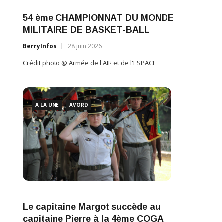
EBRE
LA 
54 ème CHAMPIONNAT DU MONDE
CE
60 A
MILITAIRE DE BASKET-BALL
DE L
BerryInfos
28 juin 2026
BerryI
Crédit photo @ Armée de l'AIR et de l'ESPACE
Crédit 
A LA UNE
AVORD
A L
Profe
BerryI
Crédit 
Le capitaine Margot succède au
capitaine Pierre à la 4ème COGA