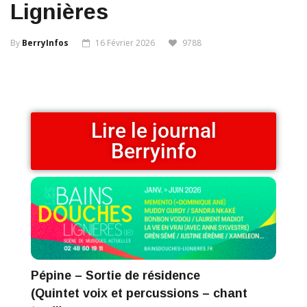
Lignières
By
BerryInfos
16 Février 2026
9788
Lire le journal
Berryinfo
Pépine – Sortie de résidence
(Quintet voix et percussions – chant