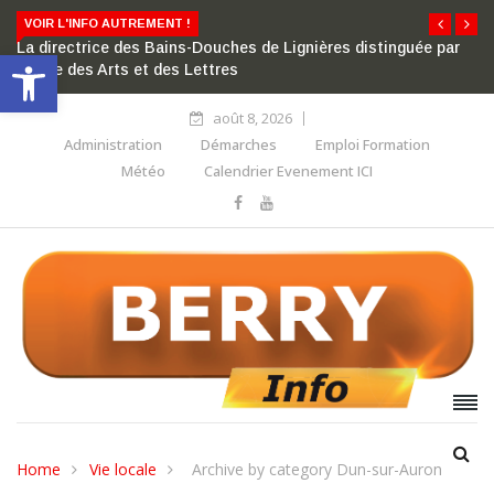
VOIR L'INFO AUTREMENT !
La directrice des Bains-Douches de Lignières distinguée par
Ouvrir la barre d’outils
l’ordre des Arts et des Lettres
août 8, 2026
Administration
Démarches
Emploi Formation
Météo
Calendrier Evenement ICI
Home
Vie locale
Archive by category Dun-sur-Auron