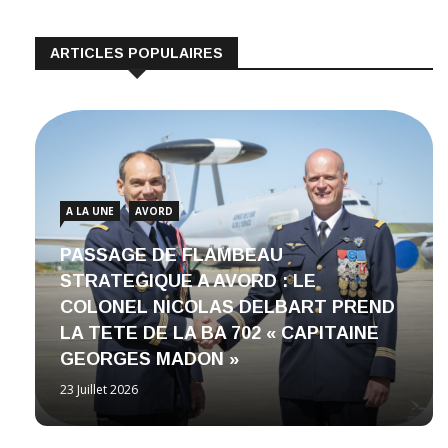
ARTICLES POPULAIRES
A LA UNE
AVORD
PASSAGE DE FLAMBEAU
STRATEGIQUE A AVORD : LE
COLONEL NICOLAS DELBART PREND
LA TETE DE LA BA 702 « CAPITAINE
GEORGES MADON »
23 Juillet 2026