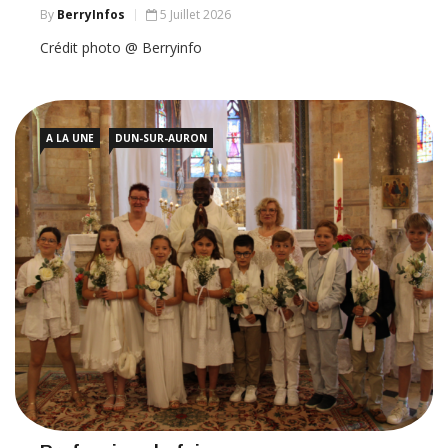
By
BerryInfos
5 Juillet 2026
Crédit photo @ Berryinfo
A LA UNE
DUN-SUR-AURON