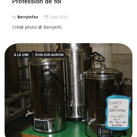
Profession de foi
By
BerryInfos
7 Juin 2026
Crédit photo @ Berryinfo
A LA UNE
DUN-SUR-AURON