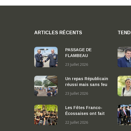
ARTICLES RÉCENTS
TEND
PASSAGE DE
FLAMBEAU
STRATEGIQUE A
23 Juillet 2026
AVORD : LE COLONEL
NICOLAS DELBART
Un repas Républicain
PREND LA TETE DE
réussi mais sans feu
LA BA 702 «
d’artifice.
CAPITAINE
23 Juillet 2026
GEORGES MADON »
Les Fêtes Franco-
Écossaises ont fait
vibrer la Cité des
22 Juillet 2026
Stuarts