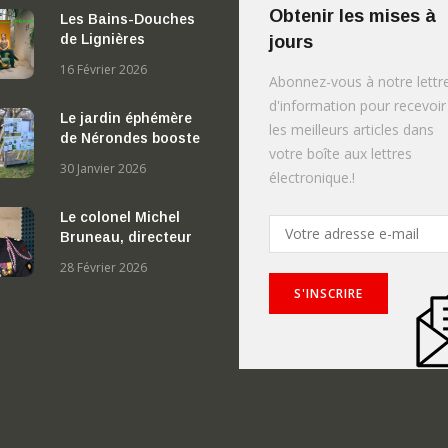
Obtenir les mises à
Les Bains-Douches
de Lignières
jours
16 Février 2026
Abonnez-vous à notre lettr
d'information pour recevoir
Le jardin éphémère
les meilleurs articles dans
de Nérondes booste
votre boîte aux lettres
l’attractivité des
30 Janvier 2026
électronique.!
balades autours de
Nérondes
Le colonel Michel
Bruneau, directeur
du SDIS du Cher,
28 Février 2026
rejoint le cabinet du
ministre de
l’Intérieur