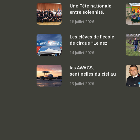
Une Fête nationale
entre solennité,
reconnaissance et
18 Juillet 2026
convivialité
Les élèves de l’école
de cirque “Le nez
dans les étoiles” en
14 Juillet 2026
représentation sous
le chapiteau
les AWACS,
sentinelles du ciel au
cœur des missions
13 Juillet 2026
aériennes