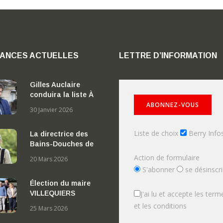
ANCES ACTUELLES
LETTRE D’INFORMATION
Gilles Auclaire
conduira la liste À
l’écoute des
30 Janvier 2026
Nérondaises et
Nérondais
Liste de choix
Berry Info
La directrice des
Bains-Douches de
Lignières distinguée
Action de formulaire
20 Mars 2026
par l’ordre des Arts
S'abonner
se désinscri
et des Lettres
Élection du maire
VILLEQUIERS
J'ai lu et accepte les term
et les conditions
25 Mars 2026