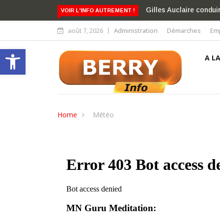
Gilles Auclaire conduir
VOIR L'INFO AUTREMENT !
août 7, 2026
Administration
Démarches
Emp
Ouvrir la barre d’outils
A L
Home
Météo