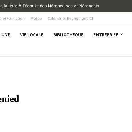
a la liste À l’écoute des Nérondaises et Nérondais
La directrice des
Arts et des Lettr
loi Formation
Météo
Calendrier Evenement ICI
A UNE
VIE LOCALE
BIBLIOTHEQUE
ENTREPRISE