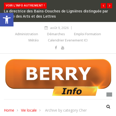
VOIR L'INFO AUTREMENT !
La directrice des Bains-Douches de Lignières distinguée par
Ouvrir la barre d’outils
l’ordre des Arts et des Lettres
août 9, 2026
Administration
Démarches
Emploi Formation
Météo
Calendrier Evenement ICI
Home
Vie locale
Archive by category Cher