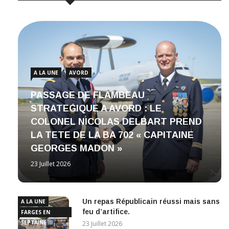
A LA UNE
AVORD
PASSAGE DE FLAMBEAU
STRATEGIQUE A AVORD : LE
COLONEL NICOLAS DELBART PREND
LA TETE DE LA BA 702 « CAPITAINE
GEORGES MADON »
23 Juillet 2026
Un repas Républicain réussi mais sans
A LA UNE
feu d’artifice.
FARGES EN
SEPTAINE
23 Juillet 2026