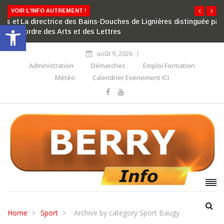
VOIR L'INFO AUTREMENT !
La directrice des Bains-Douches de Lignières distinguée par
Ouvrir la barre d’outils
l’ordre des Arts et des Lettres
août 9, 2026
Administration
Démarches
Emploi Formation
Météo
Calendrier Evenement ICI
Home
Sport
Archive by category Sport Baugy