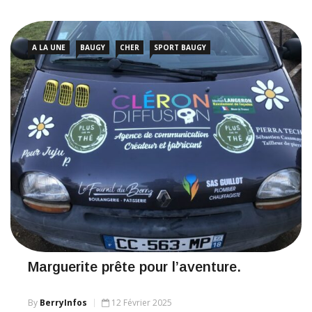
A LA UNE
BAUGY
CHER
SPORT BAUGY
Marguerite prête pour l’aventure.
By
BerryInfos
12 Février 2025