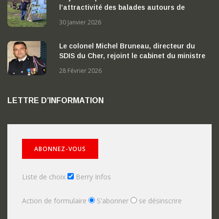
l’attractivité des balades autours de
Nérondes
30 Janvier 2026
Le colonel Michel Bruneau, directeur du
SDIS du Cher, rejoint le cabinet du ministre
de l’Intérieur
28 Février 2026
LETTRE D’INFORMATION
Liste de choix
Berry Infos
Action de formulaire
S'abonner
se désinscrire