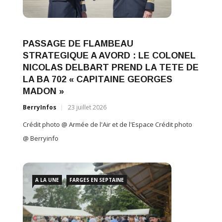
A L
PASSAGE DE FLAMBEAU
le
Célé
STRATEGIQUE A AVORD : LE COLONEL
walli
NICOLAS DELBART PREND LA TETE DE
BerryI
LA BA 702 « CAPITAINE GEORGES
Crédit 
MADON »
BerryInfos
23 juillet 2026
Crédit photo @ Armée de l'Air et de l'Espace Crédit photo
@ Berryinfo
A LA UNE
FARGES EN SEPTAINE