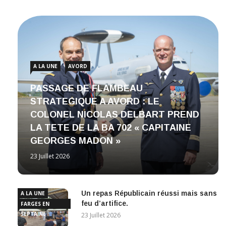
A LA UNE
AVORD
PASSAGE DE FLAMBEAU
STRATEGIQUE A AVORD : LE
COLONEL NICOLAS DELBART PREND
LA TETE DE LA BA 702 « CAPITAINE
GEORGES MADON »
23 Juillet 2026
Un repas Républicain réussi mais sans
A LA UNE
feu d’artifice.
FARGES EN
SEPTAINE
23 Juillet 2026