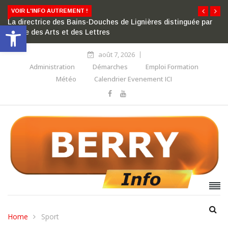
VOIR L'INFO AUTREMENT !
La directrice des Bains-Douches de Lignières distinguée par
Ouvrir la barre d’outils
l’ordre des Arts et des Lettres
août 7, 2026
Administration
Démarches
Emploi Formation
Météo
Calendrier Evenement ICI
Home
Sport