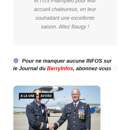
et l’US Plaimpied pour leur
accueil chaleureux, en leur
souhaitant une excellente
saison. Allez Baugy !
Pour ne manquer aucune INFOS sur
le Journal du
BerryInfos
, abonnez-vous
A LA UNE
AVORD
A L
37 e
l’hon
BerryI
Crédit 