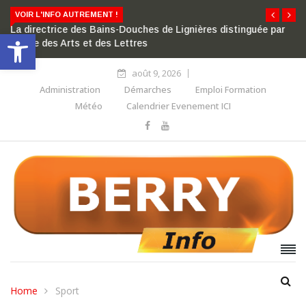
VOIR L'INFO AUTREMENT !
La directrice des Bains-Douches de Lignières distinguée par
Ouvrir la barre d’outils
l’ordre des Arts et des Lettres
août 9, 2026
Administration
Démarches
Emploi Formation
Météo
Calendrier Evenement ICI
Home
Sport