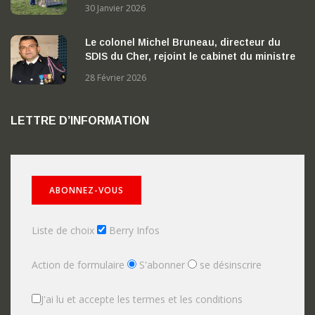
Nérondes
30 Janvier 2026
Le colonel Michel Bruneau, directeur du
SDIS du Cher, rejoint le cabinet du ministre
de l’Intérieur
28 Février 2026
LETTRE D’INFORMATION
Liste de choix
Berry Infos
Action de formulaire
S'abonner
se désinscrire
J'ai lu et accepte les termes et les conditions