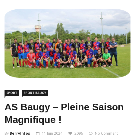
SPORT
SPORT BAUGY
AS Baugy – Pleine Saison
Magnifique !
By
BerryInfos
11 Juin 2024
2096
No Comment