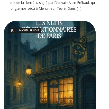
prix de la liberté », signé par l’écrivain Alain Frébault qui a
longtemps vécu à Mehun-sur-Yèvre. Dans […]
JEJ
MICHEL BENOIT