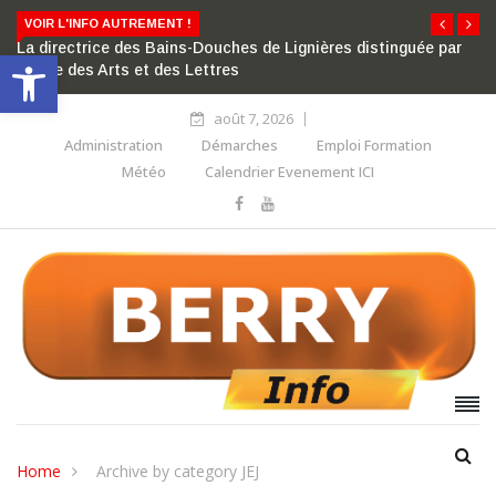
VOIR L'INFO AUTREMENT !
La directrice des Bains-Douches de Lignières distinguée par
Ouvrir la barre d’outils
l’ordre des Arts et des Lettres
août 7, 2026
Administration
Démarches
Emploi Formation
Météo
Calendrier Evenement ICI
Home
Archive by category JEJ