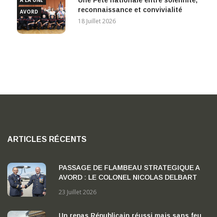
Une Fête nationale entre solennité,
A LA UNE
reconnaissance et convivialité
AVORD
18 Juillet 2026
ARTICLES RÉCENTS
PASSAGE DE FLAMBEAU STRATEGIQUE A
AVORD : LE COLONEL NICOLAS DELBART
PREND LA TETE DE LA BA 702 « CAPITAINE
23 Juillet 2026
GEORGES MADON »
Un repas Républicain réussi mais sans feu