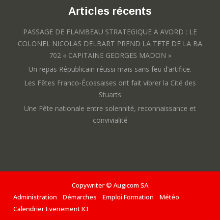
Articles récents
PASSAGE DE FLAMBEAU STRATEGIQUE A AVORD : LE
COLONEL NICOLAS DELBART PREND LA TETE DE LA BA
702 « CAPITAINE GEORGES MADON »
Un repas Républicain réussi mais sans feu d’artifice.
Les Fêtes Franco-Écossaises ont fait vibrer la Cité des
Stuarts
Une Fête nationale entre solennité, reconnaissance et
convivialité
Copywriter © Augicom SA
Administration
Démarches
Emploi Formation
Météo
Calendrier Evenement ICI