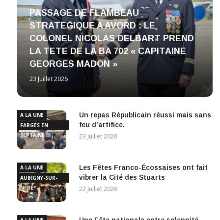
PASSAGE DE FLAMBEAU
STRATEGIQUE A AVORD : LE
COLONEL NICOLAS DELBART PREND
LA TETE DE LA BA 702 « CAPITAINE
GEORGES MADON »
23 Juillet 2026
Un repas Républicain réussi mais sans
A LA UNE
feu d’artifice.
FARGES EN
SEPTAINE
23 Juillet 2026
Les Fêtes Franco-Écossaises ont fait
A LA UNE
vibrer la Cité des Stuarts
AUBIGNY-SUR-
NÈRE
22 Juillet 2026