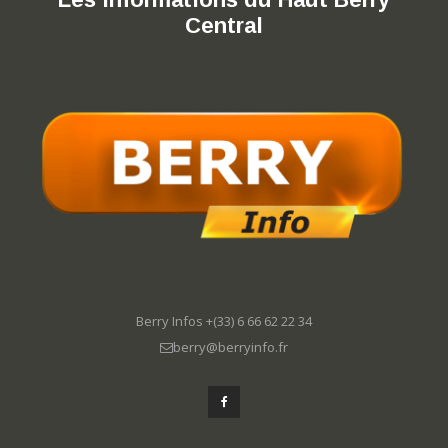
Central
Berry Infos +(33) 6 66 62 22 34
berry@berryinfo.fr