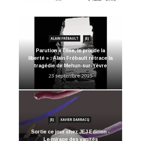
ALAIN FRÉBAULT
JEJ
Parution « Élise, le prix de la
liberté » : Alain Frébault retrace la
tragédie de Mehun-sur-Yèvre
23 septembre 2025
JEJ
XAVIER DARRACQ
Sortie ce jour chez JEJ Edition -
Le mirage des vanités