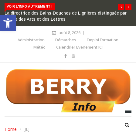
VOIR L'INFO AUTREMENT !
La directrice des Bains-Douches de Lignières distinguée par
Ouvrir la barre d’outils
l’ordre des Arts et des Lettres
août 8, 2026
Administration
Démarches
Emploi Formation
Météo
Calendrier Evenement ICI
Home
JEJ