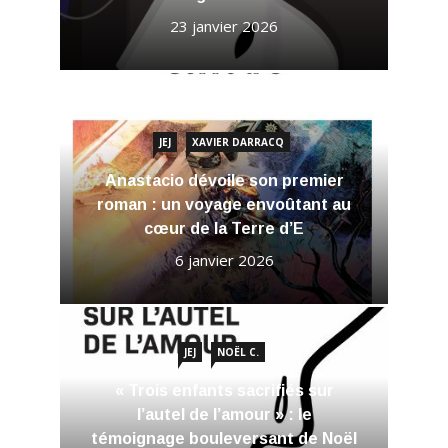
23 janvier 2026
JEJ
XAVIER DARRACQ
Anastacio dévoile son premier
roman : un voyage envoûtant au
cœur de la Terre d’E
6 janvier 2026
JEJ
NOËL C.
« Trois enfants sacrifiés sur
l’autel de l’amour » : le
témoignage bouleversant de Noël