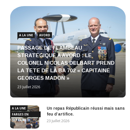
A LA UNE
AVORD
PASSAGE DE FLAMBEAU
STRATEGIQUE A AVORD : LE
COLONEL NICOLAS DELBART PREND
LA TETE DE LA BA 702 « CAPITAINE
GEORGES MADON »
23 Juillet 2026
Un repas Républicain réussi mais sans
A LA UNE
feu d’artifice.
FARGES EN
SEPTAINE
23 Juillet 2026