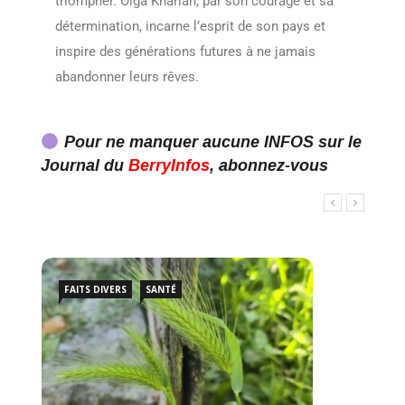
triompher. Olga Kharlan, par son courage et sa
détermination, incarne l’esprit de son pays et
inspire des générations futures à ne jamais
abandonner leurs rêves.
Pour ne manquer aucune INFOS sur le
Journal du
BerryInfos
, abonnez-vous
FAITS DIVERS
SANTÉ
CH
Excè
outes
multi
BerryI
n
Excè