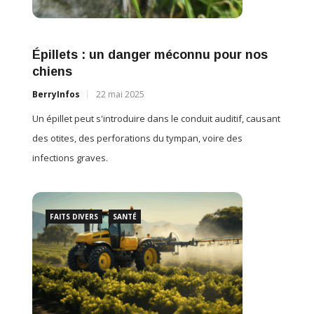
é le
inquiét
théâtr
Épillets : un danger méconnu pour nos
chiens
BO
BerryInfos
22 mai 2025
tatée
Une s
Un épillet peut s'introduire dans le conduit auditif, causant
BerryI
des otites, des perforations du tympan, voire des
Printem
infections graves.
FAITS DIVERS
SANTÉ