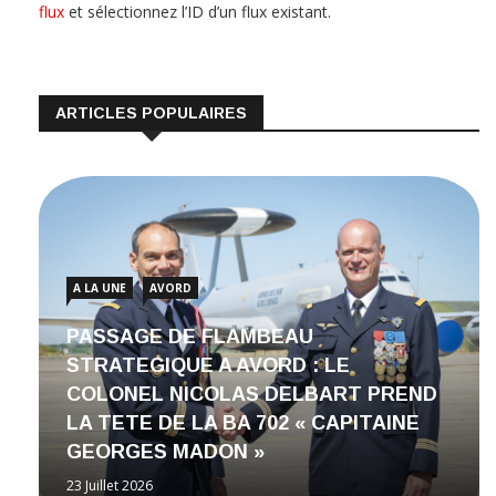
flux
et sélectionnez l’ID d’un flux existant.
ARTICLES POPULAIRES
A LA UNE
AVORD
PASSAGE DE FLAMBEAU
STRATEGIQUE A AVORD : LE
COLONEL NICOLAS DELBART PREND
LA TETE DE LA BA 702 « CAPITAINE
GEORGES MADON »
23 Juillet 2026