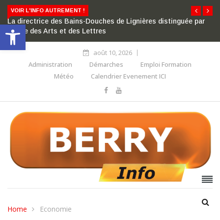
VOIR L'INFO AUTREMENT !
La directrice des Bains-Douches de Lignières distinguée par
Ouvrir la barre d’outils
l’ordre des Arts et des Lettres
août 10, 2026
Administration
Démarches
Emploi Formation
Météo
Calendrier Evenement ICI
Home
Economie