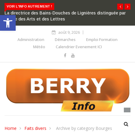
VOIR L'INFO AUTREMENT !
La directrice des Bains-Douches de Lignières distinguée par
Ouvrir la barre d’outils
l’ordre des Arts et des Lettres
août 9, 2026
Administration
Démarches
Emploi Formation
Météo
Calendrier Evenement ICI
Home
Faits divers
Archive by category Bourges