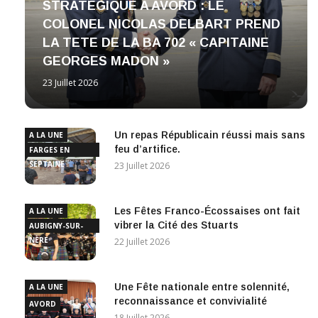
STRATEGIQUE A AVORD : LE
COLONEL NICOLAS DELBART PREND
LA TETE DE LA BA 702 « CAPITAINE
GEORGES MADON »
23 Juillet 2026
Un repas Républicain réussi mais sans
A LA UNE
feu d’artifice.
FARGES EN
SEPTAINE
23 Juillet 2026
Les Fêtes Franco-Écossaises ont fait
A LA UNE
vibrer la Cité des Stuarts
AUBIGNY-SUR-
NÈRE
22 Juillet 2026
Une Fête nationale entre solennité,
A LA UNE
reconnaissance et convivialité
AVORD
18 Juillet 2026