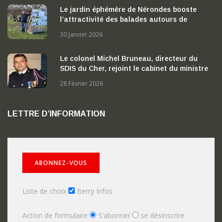
Le jardin éphémère de Nérondes booste
l’attractivité des balades autours de
Nérondes
30 Janvier 2026
Le colonel Michel Bruneau, directeur du
SDIS du Cher, rejoint le cabinet du ministre
de l’Intérieur
28 Février 2026
LETTRE D’INFORMATION
Liste de choix
Berry Infos
Action de formulaire
S'abonner
se désinscrire