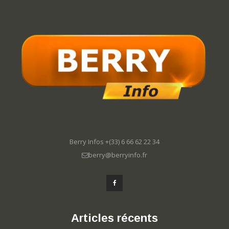
Berry Infos +(33) 6 66 62 22 34
berry@berryinfo.fr
Articles récents