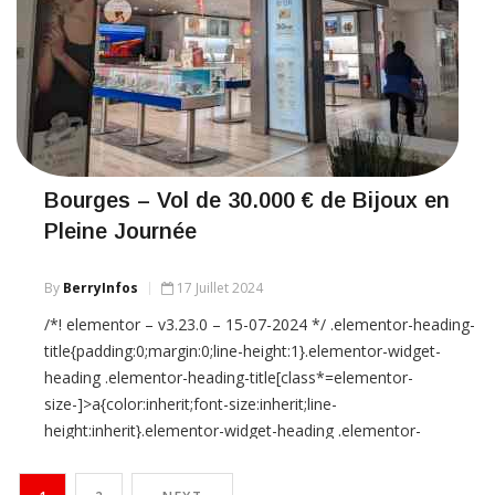
Bourges – Vol de 30.000 € de Bijoux en
Pleine Journée
By
BerryInfos
17 Juillet 2024
/*! elementor – v3.23.0 – 15-07-2024 */ .elementor-heading-
title{padding:0;margin:0;line-height:1}.elementor-widget-
heading .elementor-heading-title[class*=elementor-
size-]>a{color:inherit;font-size:inherit;line-
height:inherit}.elementor-widget-heading .elementor-
heading-title.elementor-size-small{font-
size:15px}.elementor-widget-heading