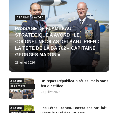
A LA UNE
AVORD
PASSAGE DE FLAMBEAU
STRATEGIQUE A AVORD : LE
COLONEL NICOLAS DELBART PREND
LA TETE DE LA BA 702 « CAPITAINE
GEORGES MADON »
23 Juillet 2026
Un repas Républicain réussi mais sans
A LA UNE
feu d’artifice.
FARGES EN
SEPTAINE
23 Juillet 2026
Les Fêtes Franco-Écossaises ont fait
A LA UNE