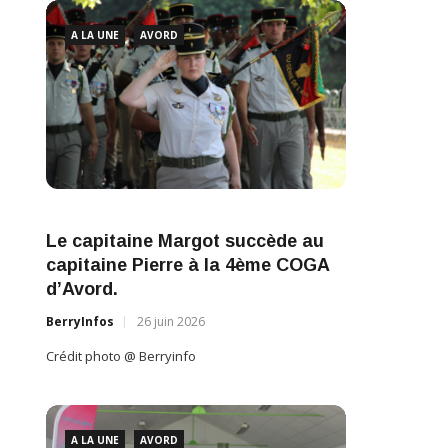
A L
A LA UNE
AVORD
LA 
Le capitaine Margot succède au
60 A
capitaine Pierre à la 4ème COGA
DE L
d’Avord.
BerryI
BerryInfos
26 juin 2026
Crédit 
Crédit photo @ Berryinfo
A L
A LA UNE
AVORD