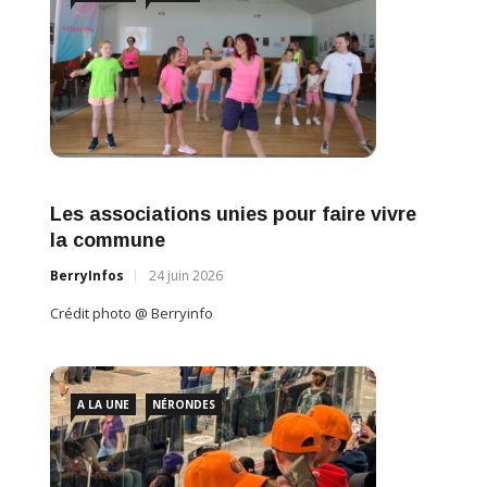
Profe
Les associations unies pour faire vivre
BerryI
la commune
Crédit 
BerryInfos
24 juin 2026
Crédit photo @ Berryinfo
A LA UNE
NÉRONDES