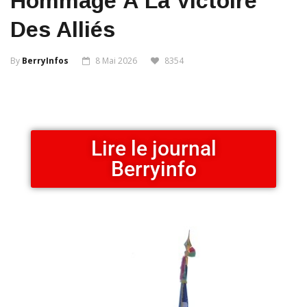
Hommage À La Victoire
Des Alliés
By
BerryInfos
8 Mai 2026
8354
Lire le journal
Berryinfo