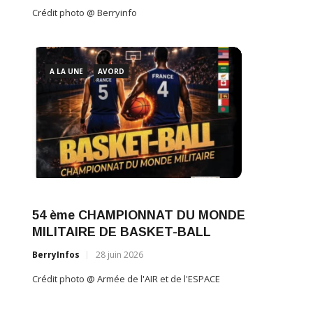
Crédit photo @ Berryinfo
A L
e
A LA UNE
AVORD
Des 
EBRE
54 ème CHAMPIONNAT DU MONDE
San
CE
MILITAIRE DE BASKET-BALL
BerryI
BerryInfos
28 juin 2026
Crédit 
Crédit photo @ Armée de l'AIR et de l'ESPACE