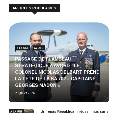
ARTICLES POPULAIRES
A LA UNE
AVORD
PASSAGE DE FLAMBEAU
STRATEGIQUE A AVORD : LE
COLONEL NICOLAS DELBART PREND
LA TETE DE LA BA 702 « CAPITAINE
GEORGES MADON »
23 Juillet 2026
Un repas Républicain réussi mais sans
A LA UNE