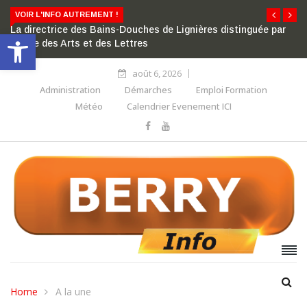
VOIR L'INFO AUTREMENT !
La directrice des Bains-Douches de Lignières distinguée par
Ouvrir la barre d’outils
l’ordre des Arts et des Lettres
août 6, 2026
Administration
Démarches
Emploi Formation
Météo
Calendrier Evenement ICI
Home
A la une