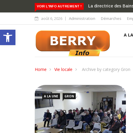
Gilles Auclaire condui
VOIR L'INFO AUTREMENT !
août 6, 2026
Administration
Démarches
Emp
Ouvrir la barre d’outils
A L
Home
Vie locale
Archive by category Gron
A LA UNE
GRON