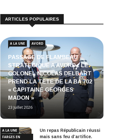
ARTICLES POPULAIRES
A LA UNE
AVORD
PASSAGE DE FLAMBEAU
STRATEGIQUE A AVORD : LE
COLONEL NICOLAS DELBART
PREND LA TETE DE LA BA 702
« CAPITAINE GEORGES
MADON »
23 Juillet 2026
Un repas Républicain réussi
A LA UNE
mais sans feu d’artifice.
FARGES EN