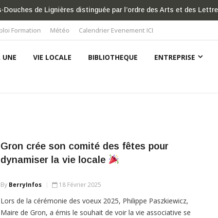
ra la liste À l’écoute des Nérondaises et Nérondais
loi Formation
Météo
Calendrier Evenement ICI
A UNE
VIE LOCALE
BIBLIOTHEQUE
ENTREPRISE
Gron crée son comité des fêtes pour
dynamiser la vie locale
By
BerryInfos
18 Février 2025
Lors de la cérémonie des voeux 2025, Philippe Paszkiewicz,
Maire de Gron, a émis le souhait de voir la vie associative se