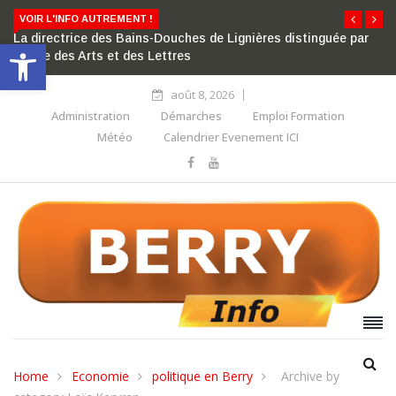
VOIR L'INFO AUTREMENT !
La directrice des Bains-Douches de Lignières distinguée par
Ouvrir la barre d’outils
l’ordre des Arts et des Lettres
août 8, 2026
Administration
Démarches
Emploi Formation
Météo
Calendrier Evenement ICI
Home
Economie
politique en Berry
Archive by