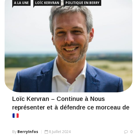
A LA UNE
LOÏC KERVRAN
POLITIQUE EN BERRY
Loïc Kervran – Continue à Nous
représenter et à défendre ce morceau de
By
BerryInfos
8 Juillet 2024
0