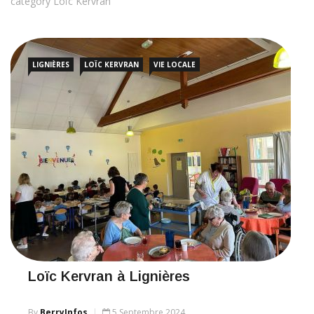
category Loïc Kervran
LIGNIÈRES
LOÏC KERVRAN
VIE LOCALE
Loïc Kervran à Lignières
By
BerryInfos
5 Septembre 2024