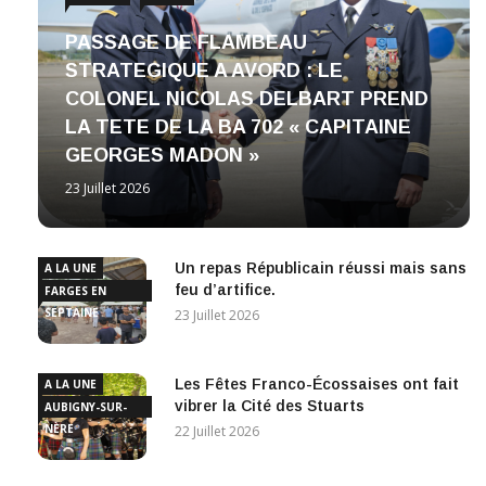
PASSAGE DE FLAMBEAU
STRATEGIQUE A AVORD : LE
COLONEL NICOLAS DELBART PREND
LA TETE DE LA BA 702 « CAPITAINE
GEORGES MADON »
23 Juillet 2026
Un repas Républicain réussi mais sans
A LA UNE
feu d’artifice.
FARGES EN
SEPTAINE
23 Juillet 2026
Les Fêtes Franco-Écossaises ont fait
A LA UNE
vibrer la Cité des Stuarts
AUBIGNY-SUR-
NÈRE
22 Juillet 2026