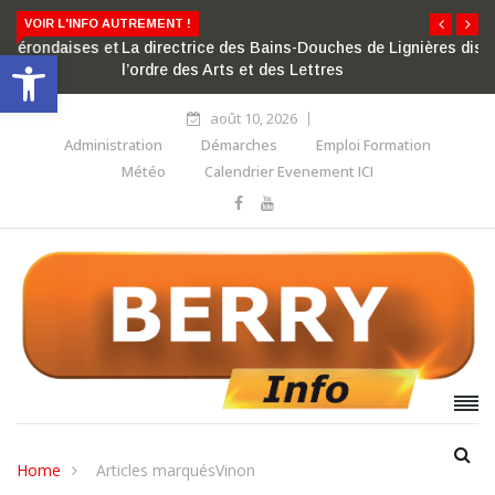
VOIR L'INFO AUTREMENT !
La directrice des Bains-Douches de Lignières distinguée par
Ouvrir la barre d’outils
l’ordre des Arts et des Lettres
août 10, 2026
Administration
Démarches
Emploi Formation
Météo
Calendrier Evenement ICI
Home
Articles marquésVinon