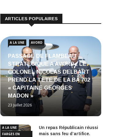
ARTICLES POPULAIRES
A LA UNE
AVORD
PASSAGE DE FLAMBEAU
STRATEGIQUE A AVORD : LE
COLONEL NICOLAS DELBART
PREND LA TETE DE LA BA 702
« CAPITAINE GEORGES
MADON »
23 Juillet 2026
Un repas Républicain réussi
A LA UNE
mais sans feu d’artifice.
FARGES EN