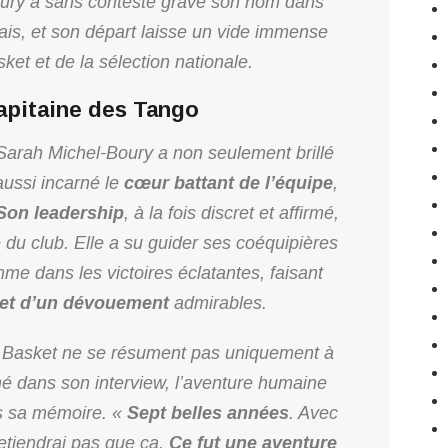
oury a sans conteste gravé son nom dans
çais, et son départ laisse un vide immense
et et de la sélection nationale.
capitaine des Tango
arah Michel-Boury a non seulement brillé
 aussi incarné le
cœur battant de l’équipe
,
Son leadership
, à la fois discret et affirmé,
te du club. Elle a su guider ses coéquipières
e dans les victoires éclatantes, faisant
 et d’un dévouement
admirables.
Basket ne se résument pas uniquement à
mé dans son interview, l’aventure humaine
ns sa mémoire. «
Sept belles années
. Avec
retiendrai pas que ça.
Ce fut une aventure