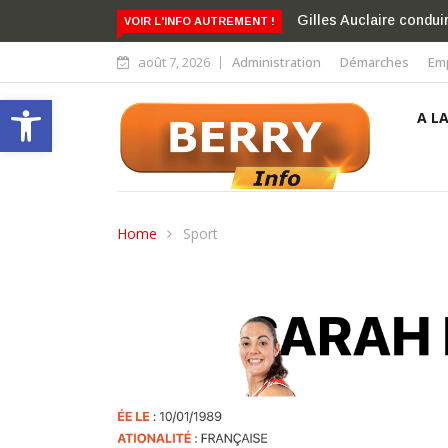
la liste À l’écoute des Nérondaises et Nérondais
La directrice des B
VOIR L'INFO AUTREMENT !
Arts et des Lettres
août 7, 2026
Administration
Démarches
Emp
Ouvrir la barre d’outils
A L
Home
Sport