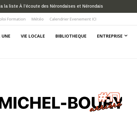
ains-Douches de Lignières distinguée par l’ordre des
loi Formation
Météo
Calendrier Evenement ICI
A UNE
VIE LOCALE
BIBLIOTHEQUE
ENTREPRISE