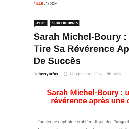
SPORT
SPORT BOURGES
Sarah Michel-Boury 
Tire Sa Révérence Ap
De Succès
By
BerryInfos
17 Septembre 2024
3099
Sarah Michel-Boury : u
révérence après une 
L’ancienne capitaine emblématique des
Tango
d