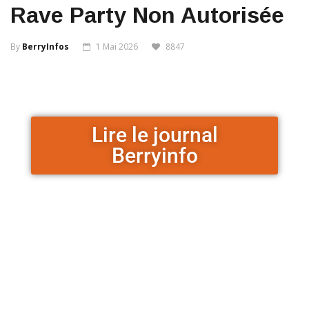
Rave Party Non Autorisée
By
BerryInfos
1 Mai 2026
8847
Lire le journal
Berryinfo