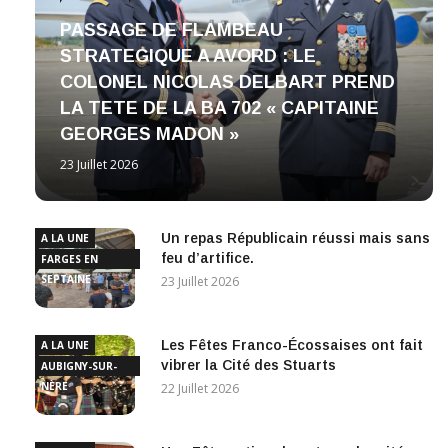
PASSAGE DE FLAMBEAU
STRATEGIQUE A AVORD : LE
COLONEL NICOLAS DELBART PREND
LA TETE DE LA BA 702 « CAPITAINE
GEORGES MADON »
23 Juillet 2026
Un repas Républicain réussi mais sans
A LA UNE
feu d’artifice.
FARGES EN
SEPTAINE
23 Juillet 2026
Les Fêtes Franco-Écossaises ont fait
A LA UNE
vibrer la Cité des Stuarts
AUBIGNY-SUR-
NÈRE
22 Juillet 2026