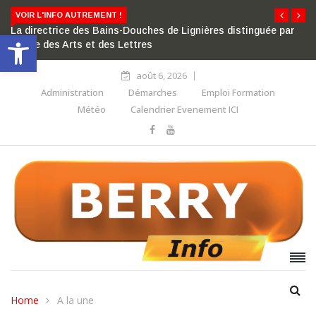
VOIR L'INFO AUTREMENT !
La directrice des Bains-Douches de Lignières distinguée par
Ouvrir la barre d’outils
l’ordre des Arts et des Lettres
août 6, 2026
Administration
Démarches
Emploi Formation
Météo
Calendrier Evenement ICI
Home
A la une