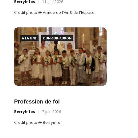
CANADA
BerryI
BerryInfos
16 juin 2026
Crédit 
Crédit photo @ Berryinfo
A L
A LA UNE
AVORD
Succès et émotions au spectacle de
VITAFORM
BerryInfos
16 juin 2026
Crédit photo @ Berryinfo
Profe
BerryI
Crédit 