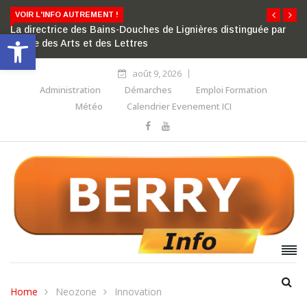
VOIR L'INFO AUTREMENT !
La directrice des Bains-Douches de Lignières distinguée par
Ouvrir la barre d’outils
l’ordre des Arts et des Lettres
août 9, 2026
Administration
Démarches
Emploi Formation
Météo
Calendrier Evenement ICI
Home
Neozone
Innovation