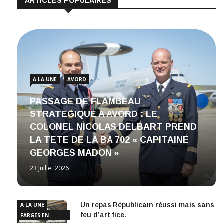
ARTICLES POPULAIRES
A LA UNE
AVORD
PASSAGE DE FLAMBEAU
STRATEGIQUE A AVORD : LE
COLONEL NICOLAS DELBART PREND
LA TETE DE LA BA 702 « CAPITAINE
GEORGES MADON »
23 Juillet 2026
Un repas Républicain réussi mais sans
A LA UNE
feu d’artifice.
FARGES EN