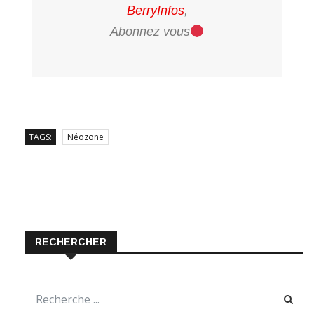
BerryInfos
,
Abonnez vous
TAGS:
Néozone
RECHERCHER