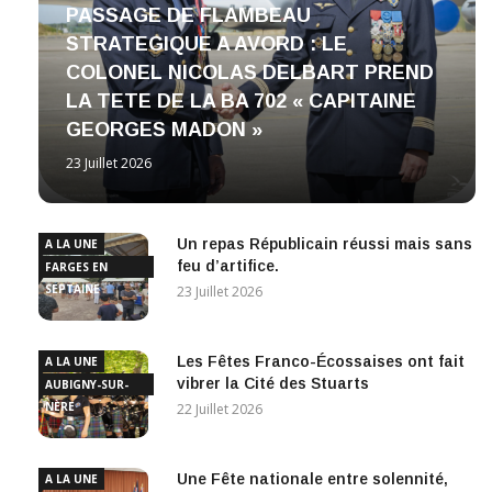
PASSAGE DE FLAMBEAU
STRATEGIQUE A AVORD : LE
COLONEL NICOLAS DELBART PREND
LA TETE DE LA BA 702 « CAPITAINE
GEORGES MADON »
23 Juillet 2026
Un repas Républicain réussi mais sans
A LA UNE
feu d’artifice.
FARGES EN
SEPTAINE
23 Juillet 2026
Les Fêtes Franco-Écossaises ont fait
A LA UNE
vibrer la Cité des Stuarts
AUBIGNY-SUR-
NÈRE
22 Juillet 2026
Une Fête nationale entre solennité,
A LA UNE