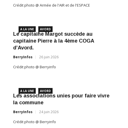
Crédit photo @ Armée de l'AIR et de l'ESPACE
A L
e
Des 
A LA UNE
AVORD
San
Le capitaine Margot succède au
capitaine Pierre à la 4ème COGA
BerryI
d’Avord.
Crédit 
BerryInfos
26 juin 2026
Crédit photo @ Berryinfo
A L
EBRE
LA 
CE
60 A
A LA UNE
AVORD
DE L
Les associations unies pour faire vivre
la commune
BerryI
BerryInfos
24 juin 2026
Crédit 
Crédit photo @ Berryinfo