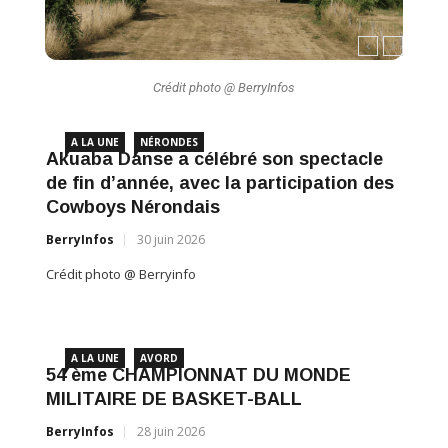
Crédit photo @ BerryInfos
A LA UNE
NÉRONDES
A L
Akuaba Danse a célébré son spectacle
de fin d’année, avec la participation des
Cowboys Nérondais
BerryInfos
30 juin 2026
Crédit photo @ Berryinfo
Néro
A LA UNE
AVORD
édit
54 ème CHAMPIONNAT DU MONDE
MILITAIRE DE BASKET-BALL
BerryI
BerryInfos
28 juin 2026
Crédit 