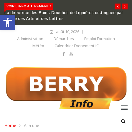
VOIR L'INFO AUTREMENT !
La directrice des Bains-Douches de Lignières distinguée par
Ouvrir la barre d’outils
l’ordre des Arts et des Lettres
août 10, 2026
Administration
Démarches
Emploi Formation
Météo
Calendrier Evenement ICI
Home
A la une