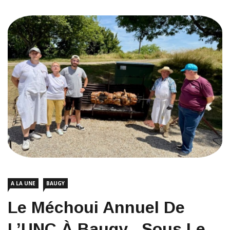
A LA UNE
BAUGY
Le Méchoui Annuel De
L’UNC À Baugy , Sous Le