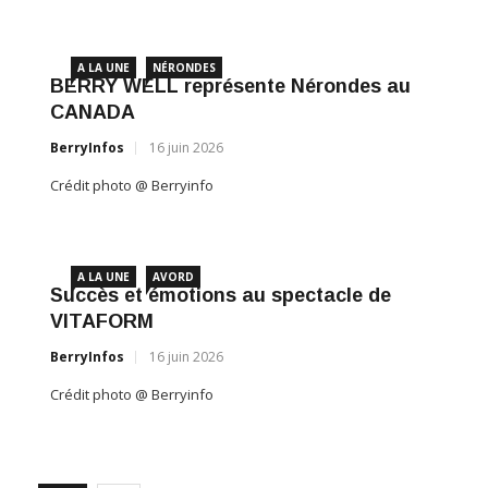
A L
Profe
A LA UNE
NÉRONDES
BERRY WELL représente Nérondes au
BerryI
CANADA
Crédit 
BerryInfos
16 juin 2026
Crédit photo @ Berryinfo
A LA UNE
AVORD
Succès et émotions au spectacle de
VITAFORM
BerryInfos
16 juin 2026
Crédit photo @ Berryinfo