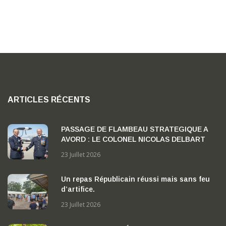
e
s
É
v
è
n
ARTICLES RÉCENTS
e
PASSAGE DE FLAMBEAU STRATEGIQUE A
m
AVORD : LE COLONEL NICOLAS DELBART
PREND LA TETE DE LA BA 702 « CAPITAINE
e
23 Juillet 2026
GEORGES MADON »
n
Un repas Républicain réussi mais sans feu
d’artifice.
t
23 Juillet 2026
s