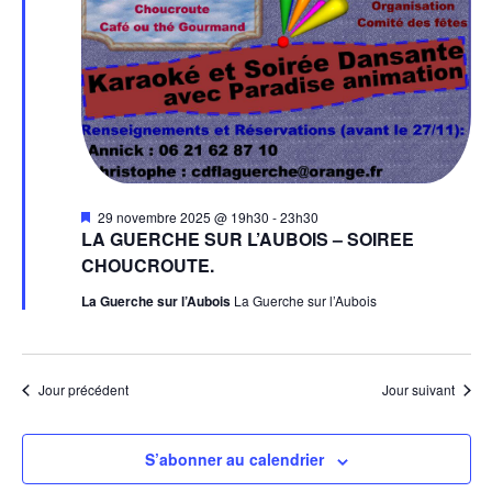
a
t
v
e
è
v
.
n
i
e
g
m
e
a
n
t
t
M
29 novembre 2025 @ 19h30
-
23h30
i
i
LA GUERCHE SUR L’AUBOIS – SOIREE
s
CHOUCROUTE.
e
o
n
La Guerche sur l’Aubois
La Guerche sur l’Aubois
a
n
v
a
d
n
t
Jour précédent
Jour suivant
e
v
S’abonner au calendrier
u