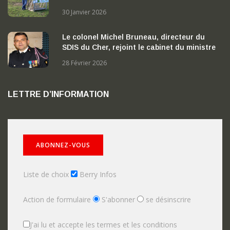
Nérondes
30 Janvier 2026
Le colonel Michel Bruneau, directeur du
SDIS du Cher, rejoint le cabinet du ministre
de l’Intérieur
28 Février 2026
LETTRE D’INFORMATION
Liste de choix
Berry Infos
Action de formulaire
S'abonner
se désinscrire
J'ai lu et accepte les termes et les conditions