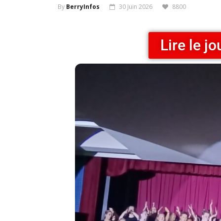
By
BerryInfos
30 Juin 2026
8800
Lire le j