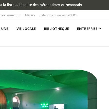
s-Douches de Lignières distinguée par l’ordre des Arts et des Lettr
loi Formation
Météo
Calendrier Evenement ICI
A UNE
VIE LOCALE
BIBLIOTHEQUE
ENTREPRISE