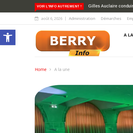
La directrice des Bain
VOIR L'INFO AUTREMENT !
août 6, 2026
Administration
Démarches
Emp
Ouvrir la barre d’outils
A L
Home
A la une