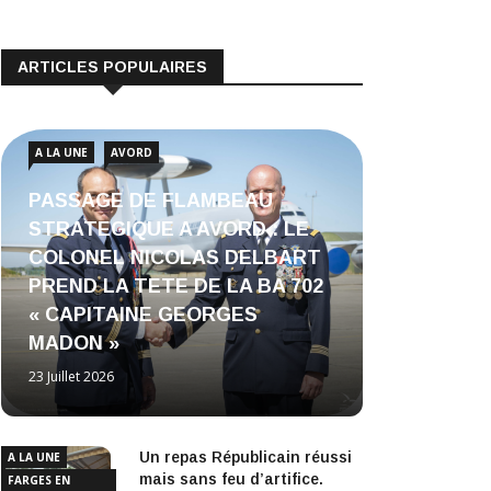
ARTICLES POPULAIRES
A LA UNE
AVORD
PASSAGE DE FLAMBEAU
STRATEGIQUE A AVORD : LE
COLONEL NICOLAS DELBART
PREND LA TETE DE LA BA 702
« CAPITAINE GEORGES
MADON »
23 Juillet 2026
Un repas Républicain réussi
A LA UNE
mais sans feu d’artifice.
FARGES EN