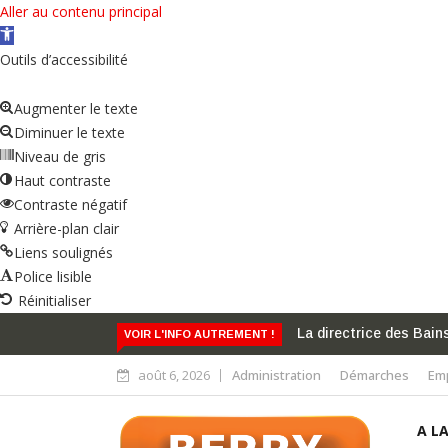
Aller au contenu principal
Ouvrir la barre d’outils
Outils d’accessibilité
Augmenter le texte
Diminuer le texte
Niveau de gris
Haut contraste
Contraste négatif
Arrière-plan clair
Liens soulignés
Police lisible
Réinitialiser
 distinguée par l’ordre des Arts et des Lettres
Gilles Auclaire cond
VOIR L'INFO AUTREMENT !
août 6, 2026
Administration
Démarches
Emp
A L