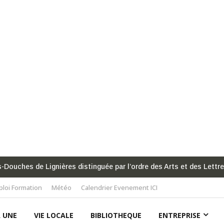
uira la liste À l’écoute des Nérondaises et Nérondais
loi Formation
Météo
Calendrier Evenement ICI
A UNE
VIE LOCALE
BIBLIOTHEQUE
ENTREPRISE