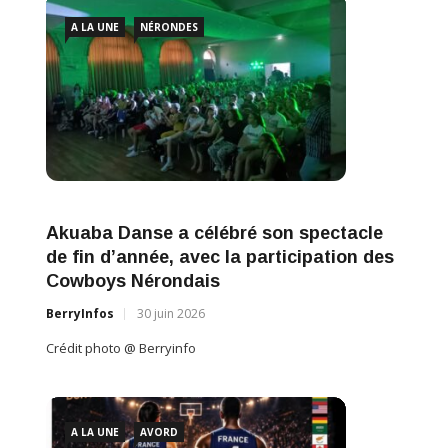
A LA UNE
NÉRONDES
A L
cle
Nérondes : succès pour la première
Akua
n des
édition du “Café du Maire”
de fi
Cowb
BerryInfos
13 juin 2026
BerryI
Crédit photo @ Berryinfo
Crédit 
A LA UNE
LA GUERCHE SUR L'AUBOIS
Des collégiens plaident pour George
A L