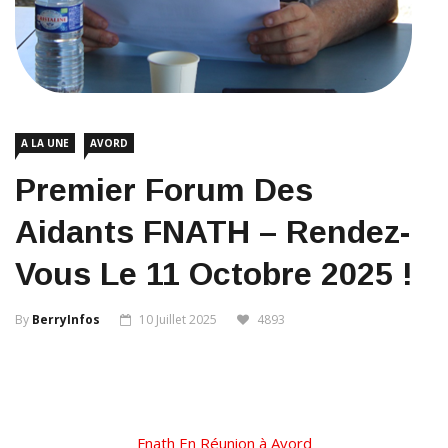
A LA UNE
AVORD
Premier Forum Des
Aidants FNATH – Rendez-
Vous Le 11 Octobre 2025 !
By
BerryInfos
10 Juillet 2025
4893
Fnath En Réunion à Avord