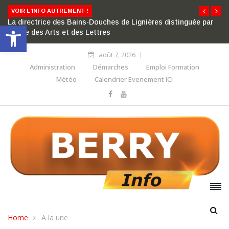
VOIR L'INFO AUTREMENT !
La directrice des Bains-Douches de Lignières distinguée par
Ouvrir la barre d’outils
l’ordre des Arts et des Lettres
août 7, 2026
Administration
Démarches
Emploi Formation
Météo
Calendrier Evenement ICI
Home
A la une