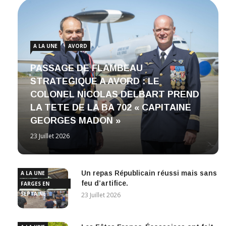
A LA UNE
AVORD
PASSAGE DE FLAMBEAU
STRATEGIQUE A AVORD : LE
COLONEL NICOLAS DELBART PREND
LA TETE DE LA BA 702 « CAPITAINE
GEORGES MADON »
23 Juillet 2026
Un repas Républicain réussi mais sans
A LA UNE
feu d’artifice.
FARGES EN
SEPTAINE
23 Juillet 2026