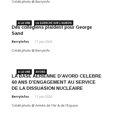
Crédit 
A L
Akuaba Danse a célébré son spectacle
Des 
de fin d’année, avec la participation des
San
Cowboys Nérondais
BerryI
BerryInfos
30 juin 2026
Crédit 
Crédit photo @ Berryinfo
A L
e
LA 
A LA UNE
AVORD
54 ème CHAMPIONNAT DU MONDE
60 A
MILITAIRE DE BASKET-BALL
DE L
BerryInfos
28 juin 2026
BerryI
Crédit photo @ Armée de l'AIR et de l'ESPACE
Crédit 