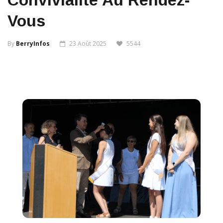
Convivialité Au Rendez-
Vous
By
BerryInfos
23 Août 2025
5544