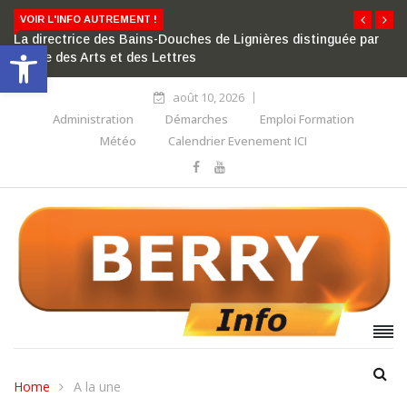
VOIR L'INFO AUTREMENT !
La directrice des Bains-Douches de Lignières distinguée par
Ouvrir la barre d’outils
l’ordre des Arts et des Lettres
août 10, 2026
Administration
Démarches
Emploi Formation
Météo
Calendrier Evenement ICI
Home
A la une