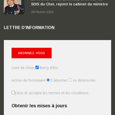
SDIS du Cher, rejoint le cabinet du ministre
de l’Intérieur
28 Février 2026
LETTRE D’INFORMATION
Liste de choix
Berry Infos
Action de formulaire
S'abonner
se désinscrire
J'ai lu et accepte les termes et les conditions
Obtenir les mises à jours