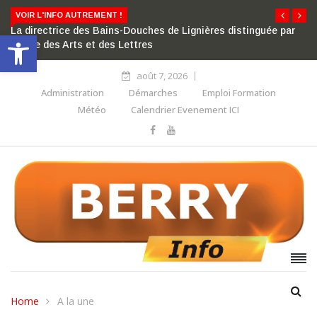
VOIR L'INFO AUTREMENT !
La directrice des Bains-Douches de Lignières distinguée par
Ouvrir la barre d’outils
l’ordre des Arts et des Lettres
août 7, 2026
Administration
Démarches
Emploi Formation
Météo
Calendrier Evenement ICI
Home
A la une