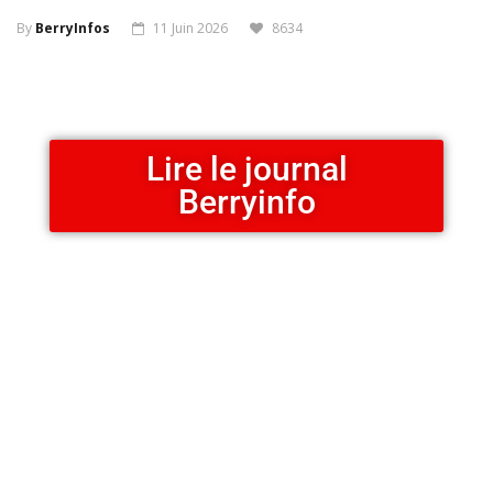
By
BerryInfos
11 Juin 2026
8634
Lire le journal
Berryinfo