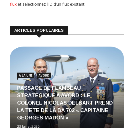
flux
et sélectionnez l’ID d’un flux existant.
ARTICLES POPULAIRES
A LA UNE
AVORD
PASSAGE DE FLAMBEAU
STRATEGIQUE A AVORD : LE
COLONEL NICOLAS DELBART PREND
LA TETE DE LA BA 702 « CAPITAINE
GEORGES MADON »
23 Juillet 2026