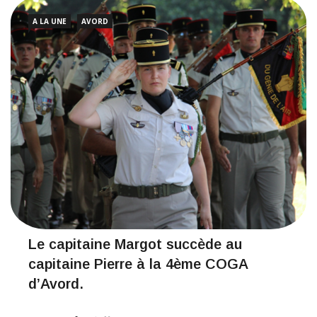
A LA UNE
AVORD
Le capitaine Margot succède au
capitaine Pierre à la 4ème COGA
d’Avord.