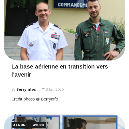
La base aérienne en transition vers
l’avenir
By
BerryInfos
3 Juin 2026
Crédit photo @ Berryinfo
A LA UNE
AVORD