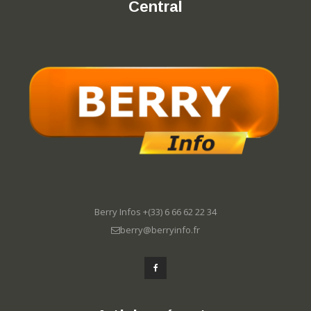
Central
Berry Infos +(33) 6 66 62 22 34
berry@berryinfo.fr