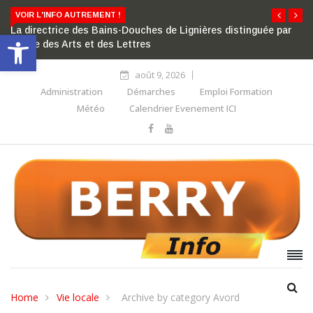
VOIR L'INFO AUTREMENT !
La directrice des Bains-Douches de Lignières distinguée par
Ouvrir la barre d’outils
l’ordre des Arts et des Lettres
août 9, 2026
Administration
Démarches
Emploi Formation
Météo
Calendrier Evenement ICI
Home
Vie locale
Archive by category Avord