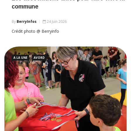
commune
By
BerryInfos
24 Juin 2026
Crédit photo @ Berryinfo
A LA UNE
AVORD