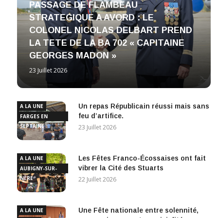
PASSAGE DE FLAMBEAU
STRATEGIQUE A AVORD : LE
COLONEL NICOLAS DELBART PREND
LA TETE DE LA BA 702 « CAPITAINE
GEORGES MADON »
23 Juillet 2026
Un repas Républicain réussi mais sans
A LA UNE
feu d’artifice.
FARGES EN
SEPTAINE
23 Juillet 2026
Les Fêtes Franco-Écossaises ont fait
A LA UNE
vibrer la Cité des Stuarts
AUBIGNY-SUR-
NÈRE
22 Juillet 2026
Une Fête nationale entre solennité,
A LA UNE