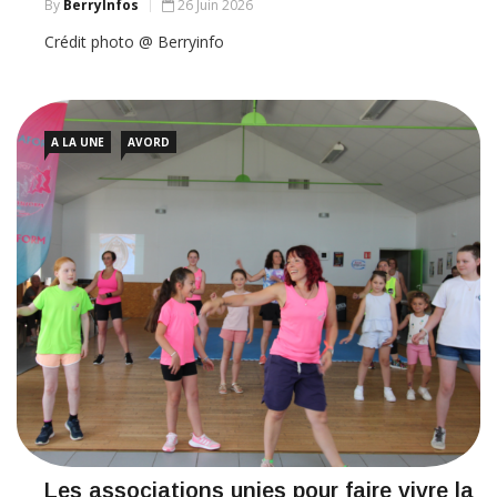
By
BerryInfos
26 Juin 2026
Crédit photo @ Berryinfo
A LA UNE
AVORD
Les associations unies pour faire vivre la