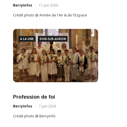
BerryI
VITAFORM
Crédit 
BerryInfos
16 juin 2026
Crédit photo @ Berryinfo
A L
Profe
BerryI
Crédit 