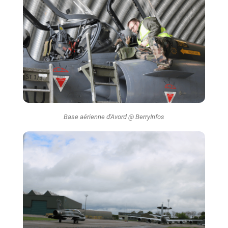
Base aérienne d'Avord @ BerryInfos