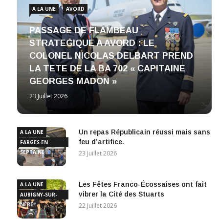
A LA UNE
AVORD
PASSAGE DE FLAMBEAU
STRATEGIQUE A AVORD : LE
COLONEL NICOLAS DELBART PREND
LA TETE DE LA BA 702 « CAPITAINE
GEORGES MADON »
23 Juillet 2026
Un repas Républicain réussi mais sans
A LA UNE
feu d’artifice.
FARGES EN
SEPTAINE
23 Juillet 2026
Les Fêtes Franco-Écossaises ont fait
A LA UNE
vibrer la Cité des Stuarts
AUBIGNY-SUR-
NÈRE
22 Juillet 2026