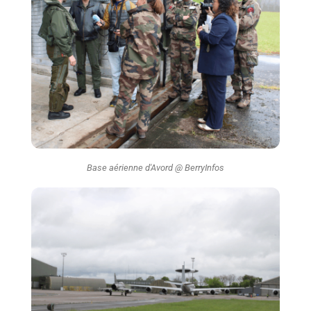
Base aérienne d'Avord @ BerryInfos