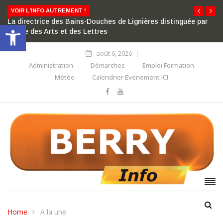
VOIR L'INFO AUTREMENT !
La directrice des Bains-Douches de Lignières distinguée par
Ouvrir la barre d’outils
l’ordre des Arts et des Lettres
août 6, 2026
Administration
Démarches
Emploi Formation
Météo
Calendrier Evenement ICI
Home
A la une