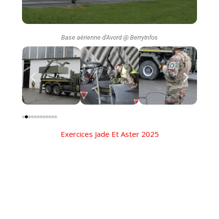
Base aérienne d'Avord @ BerryInfos
Exercices Jade Et Aster 2025