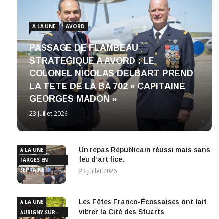
A LA UNE
AVORD
PASSAGE DE FLAMBEAU
STRATEGIQUE A AVORD : LE
COLONEL NICOLAS DELBART PREND
LA TETE DE LA BA 702 « CAPITAINE
GEORGES MADON »
23 Juillet 2026
Un repas Républicain réussi mais sans
A LA UNE
feu d’artifice.
FARGES EN
SEPTAINE
23 Juillet 2026
Les Fêtes Franco-Écossaises ont fait
A LA UNE
vibrer la Cité des Stuarts
AUBIGNY-SUR-