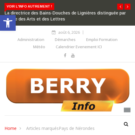
VOIR L'INFO AUTREMENT !
La directrice des Bains-Douches de Lignières distinguée par
Ouvrir la barre d’outils
l’ordre des Arts et des Lettres
août 6, 2026
Administration
Démarches
Emploi Formation
Météo
Calendrier Evenement ICI
Home
Articles marquésPays de Nérondes