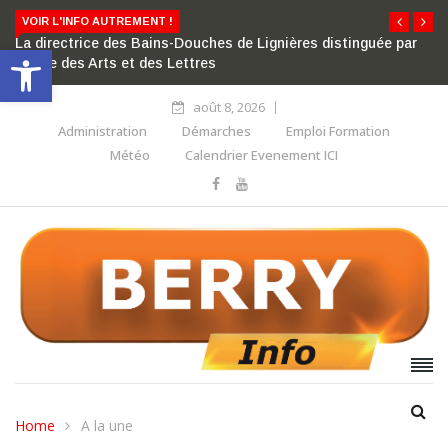
VOIR L'INFO AUTREMENT !
La directrice des Bains-Douches de Lignières distinguée par
Ouvrir la barre d’outils
l’ordre des Arts et des Lettres
août 8, 2026
Administration
Démarches
Emploi Formation
Météo
Calendrier Evenement ICI
Home
A la une