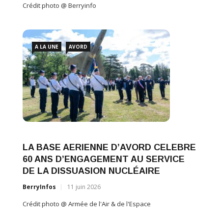
BerryInfos
28 juin 2026
Crédit 
Crédit photo @ Armée de l'AIR et de l'ESPACE
A L
A LA UNE
AVORD
LA 
Le capitaine Margot succède au
60 A
capitaine Pierre à la 4ème COGA
DE L
d’Avord.
BerryI
BerryInfos
26 juin 2026
Crédit 
Crédit photo @ Berryinfo