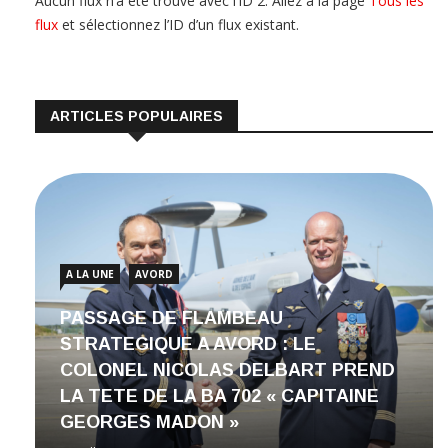
Aucun flux n’a été trouvé avec l’ID 2. Allez à la page
Tous les
flux
et sélectionnez l’ID d’un flux existant.
ARTICLES POPULAIRES
A LA UNE
AVORD
PASSAGE DE FLAMBEAU
STRATEGIQUE A AVORD : LE
COLONEL NICOLAS DELBART PREND
LA TETE DE LA BA 702 « CAPITAINE
GEORGES MADON »