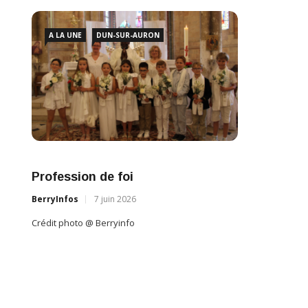
A L
A LA UNE
AVORD
Profe
Les associations unies pour faire vivre
BerryI
la commune
Crédit 
BerryInfos
24 juin 2026
Crédit photo @ Berryinfo