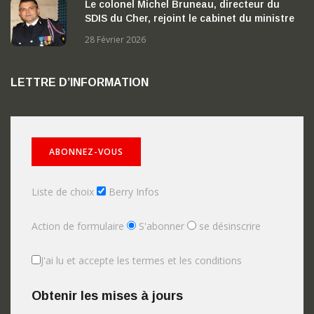
Le colonel Michel Bruneau, directeur du
SDIS du Cher, rejoint le cabinet du ministre
de l’Intérieur
28 Février 2026
LETTRE D’INFORMATION
Liste de choix
Berry Infos
Action de formulaire
S'abonner
se désinscrire
J'ai lu et accepte les termes et les conditions
Obtenir les mises à jours