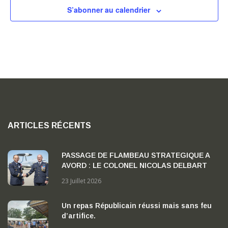
e
S’abonner au calendrier
15h00
s
É
16h00
v
17h00
è
18h00
n
e
19h00
ARTICLES RÉCENTS
m
20h00
e
PASSAGE DE FLAMBEAU STRATEGIQUE A
AVORD : LE COLONEL NICOLAS DELBART
21h00
n
PREND LA TETE DE LA BA 702 « CAPITAINE
23 Juillet 2026
GEORGES MADON »
t
22h00
Un repas Républicain réussi mais sans feu
s
d’artifice.
23h00