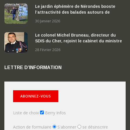
Le jardin éphémère de Nérondes booste
l’attractivité des balades autours de
Nérondes
30 Janvier 2026
Le colonel Michel Bruneau, directeur du
SDIS du Cher, rejoint le cabinet du ministre
de l’Intérieur
28 Février 2026
LETTRE D’INFORMATION
Liste de choix
Berry Infos
Action de formulaire
S'abonner
se désinscrire